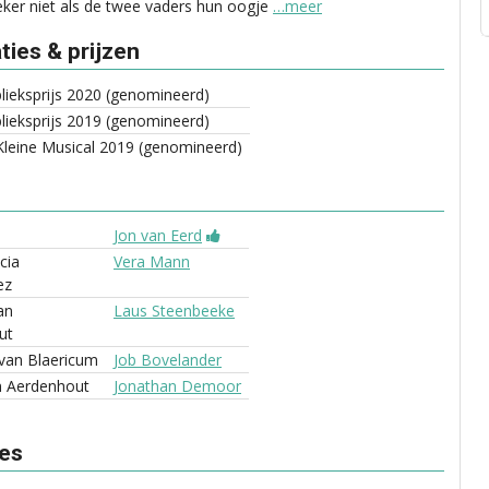
eker niet als de twee vaders hun oogje
…meer
ies & prijzen
ieksprijs 2020 (genomineerd)
ieksprijs 2019 (genomineerd)
leine Musical 2019 (genomineerd)
Jon van Eerd
cia
Vera Mann
ez
an
Laus Steenbeeke
ut
van Blaericum
Job Bovelander
n Aerdenhout
Jonathan Demoor
ves