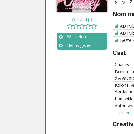
gelegd. Z
Nominat
Wat vind jij?
AD Publ
AD Publ
Wil ik zien
Beste K
Heb ik gezien
Cast
Wanneer?
Charley
Donna Lu
d'Alvador
Kolonel v
Aerdenho
Lodewijk 
Anton va
… meer
Creati