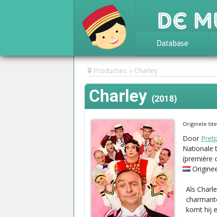
De M
Database
Achtergrond
Producties
Charley
Awards
Charley
Statistieken
(2018)
Originele tite
Door
Pret
Nationale 
(première 
Origine
Als Charl
charmante
komt hij e