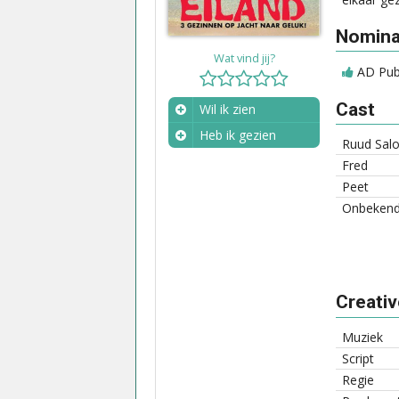
Nominat
Wat vind jij?
AD Publ
Cast
Wil ik zien
Heb ik gezien
Ruud Sal
Wanneer?
Fred
Peet
Onbeken
Creati
Muziek
Script
Regie