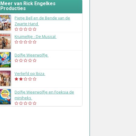
Meer van Rick Engelkes
Producties
Pietje Bell en de Bende van de
Zwarte Hand
(2023)
Kruimeltje - De Musical
(2022)
Dolfje Weerwolfje
(2021)
Verliefd op Ibiza
(2020)
Dolfje Weerwolfje en Foeksia de
miniheks
(2019)