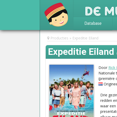
De M
Database
Achtergrond
Producties
Expeditie Eiland
Awards
Expeditie Eiland
Statistieken
Door
Rick
Nationale 
(première 
Origine
Drie gezi
redden en
waar een 
presentat
elkaar gez