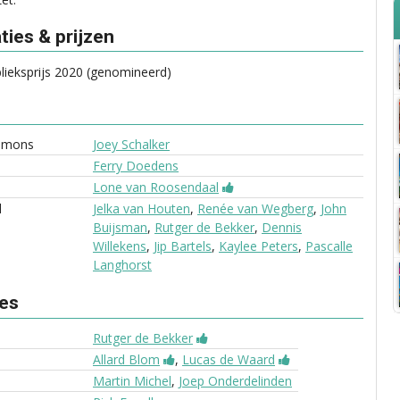
ies & prijzen
ieksprijs 2020 (genomineerd)
omons
Joey Schalker
Ferry Doedens
Lone van Roosendaal
d
Jelka van Houten
,
Renée van Wegberg
,
John
Buijsman
,
Rutger de Bekker
,
Dennis
Willekens
,
Jip Bartels
,
Kaylee Peters
,
Pascalle
Langhorst
ves
Rutger de Bekker
Allard Blom
,
Lucas de Waard
Martin Michel
,
Joep Onderdelinden