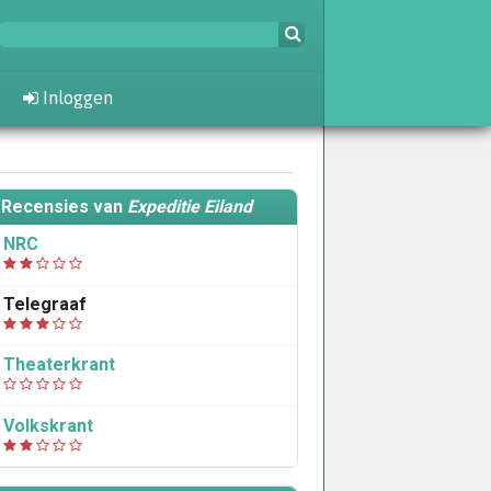
Inloggen
Recensies van
Expeditie Eiland
NRC
Telegraaf
Theaterkrant
Volkskrant