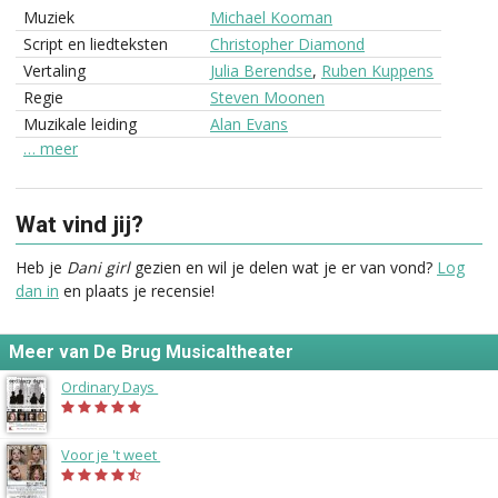
Muziek
Michael Kooman
Script en liedteksten
Christopher Diamond
Vertaling
Julia Berendse
,
Ruben Kuppens
Regie
Steven Moonen
Muzikale leiding
Alan Evans
… meer
Wat vind jij?
Heb je
Dani girl
gezien en wil je delen wat je er van vond?
Log
dan in
en plaats je recensie!
Meer van De Brug Musicaltheater
Ordinary Days
(2015)
Voor je 't weet
(2014)