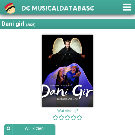
De Musicaldatabase
Dani girl
(2023)
Wat vind jij?
Wil ik zien