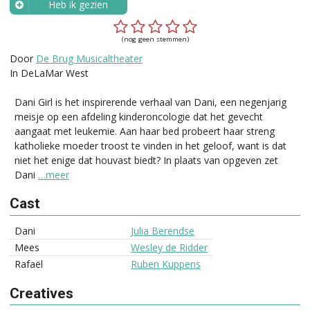
Heb ik gezien
Wanneer?
(nog geen stemmen)
Door
De Brug Musicaltheater
In DeLaMar West
Dani Girl is het inspirerende verhaal van Dani, een negenjarig
meisje op een afdeling kinderoncologie dat het gevecht
aangaat met leukemie. Aan haar bed probeert haar streng
katholieke moeder troost te vinden in het geloof, want is dat
niet het enige dat houvast biedt? In plaats van opgeven zet
Dani
…meer
Cast
Dani
Julia Berendse
Mees
Wesley de Ridder
Rafaël
Ruben Kuppens
Creatives