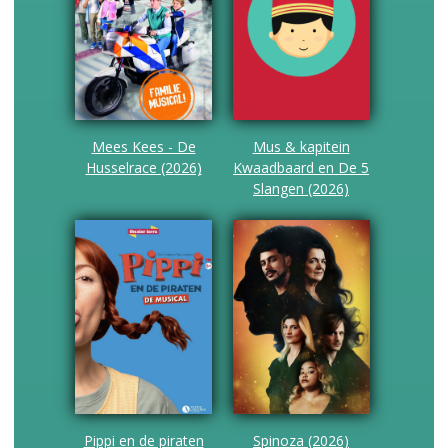
Mees Kees - De
Mus & kapitein
Husselrace (2026)
Kwaadbaard en De 5
Slangen (2026)
Pippi en de piraten
Spinoza (2026)