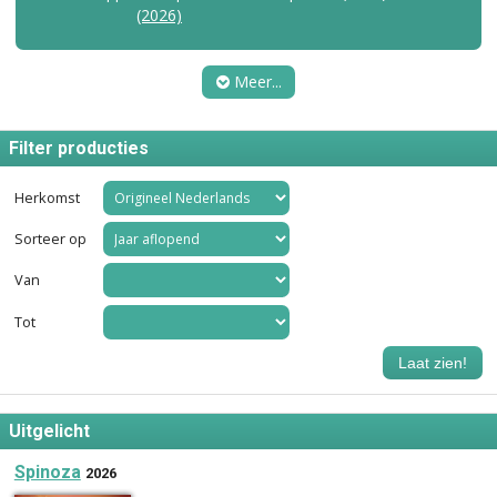
(2026)
Meer...
Filter producties
Herkomst
Sorteer op
Van
Tot
Laat zien!
Uitgelicht
Spinoza
2026