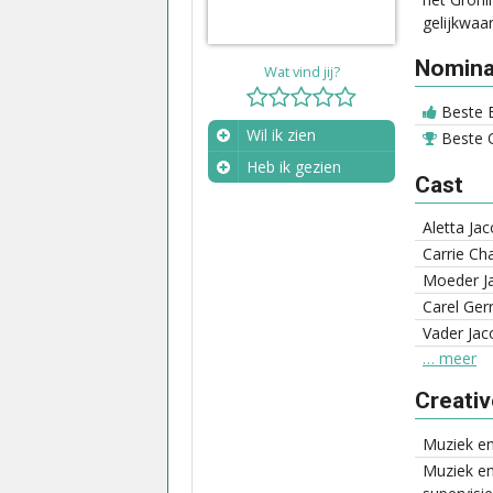
gelijkwaa
Nominat
Wat vind jij?
Beste 
Wil ik zien
Beste O
Heb ik gezien
Cast
Wanneer?
Aletta Ja
Carrie Ch
Moeder J
Carel Gerr
Vader Jac
… meer
Creati
Muziek en
Muziek en