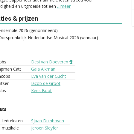
rdigheid en uitgroeide tot een
…meer
ies & prijzen
Ensemble 2026 (genomineerd)
orspronkelijk Nederlandse Musical 2026 (winnaar)
cobs
Desi van Doeveren
apman Catt
Gaia Aikman
acobs
Eva van der Gucht
itsen
Jacob de Groot
obs
Kees Boot
ves
 liedteksten
Sjaan Duinhoven
 muzikale
Jeroen Sleyfer