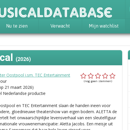
usicaldatabase
Nu te zien
Verwacht
Mijn watchlist
cal
(2026)
ter Oostpool i.sm. TEC Entertainment
tour
(nog geen stemmen)
op 21 maart 2026)
el Nederlandse productie
ostpool en TEC Entertainment slaan de handen ineen voor
ndere, gloednieuwe theatershow van eigen bodem. ALETTA de
rtelt het onwaarschijnlijke levensverhaal van een sleutelfiguur
ernationale vrouwenemancipatie: Aletta Jacobs. Een meisje uit
ngse Sappemeer dat haar hele leven streed voor