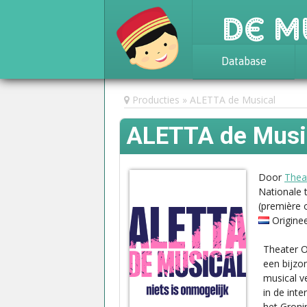
De M
Database
Achtergrond
Producties
ALETTA de Musical
Awards
ALETTA de Musi
Statistieken
Door
Thea
Nationale 
(première 
Origine
Theater O
een bijzo
musical ve
in de int
het Groni