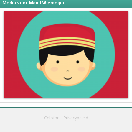
Media voor Maud Wiemeijer
Colofon
Privacybeleid