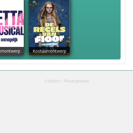
umontwerp
Kostuumontwerp
Colofon
Privacybeleid