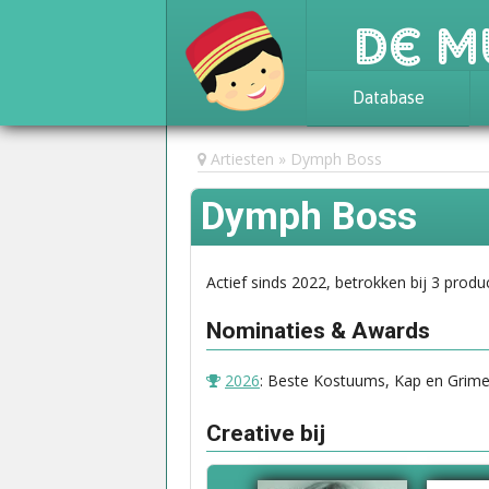
De M
Database
Achtergrond
Artiesten
Dymph Boss
Awards
Dymph Boss
Statistieken
Actief sinds 2022, betrokken bij 3 produc
Nominaties & Awards
2026
: Beste Kostuums, Kap en Grime
Creative bij