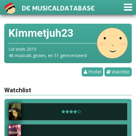
De Musicaldatabase
Kimmetjuh23
Lid sinds 2015
48 musicals gezien, en 51 gerecenseerd
Profiel
Watchlist
Watchlist