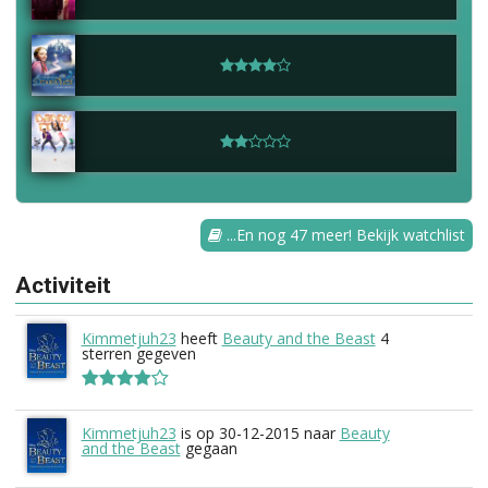
...En nog 47 meer! Bekijk watchlist
Activiteit
Kimmetjuh23
heeft
Beauty and the Beast
4
sterren gegeven
Kimmetjuh23
is op 30-12-2015 naar
Beauty
and the Beast
gegaan