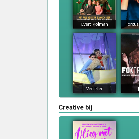
Evert Polman
Horcus
Verteller
Creative bij