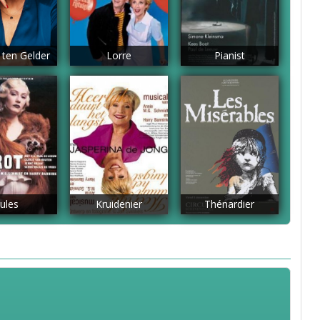
 ten Gelder
Lorre
Pianist
Jules
Kruidenier
Thénardier