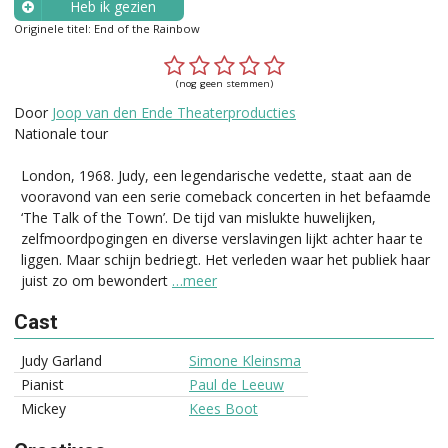
Heb ik gezien
Originele titel: End of the Rainbow
Wanneer?
(nog geen stemmen)
Door
Joop van den Ende Theaterproducties
Nationale tour
London, 1968. Judy, een legendarische vedette, staat aan de
vooravond van een serie comeback concerten in het befaamde
‘The Talk of the Town’. De tijd van mislukte huwelijken,
zelfmoordpogingen en diverse verslavingen lijkt achter haar te
liggen. Maar schijn bedriegt. Het verleden waar het publiek haar
juist zo om bewondert
…meer
Cast
Judy Garland
Simone Kleinsma
Pianist
Paul de Leeuw
Mickey
Kees Boot