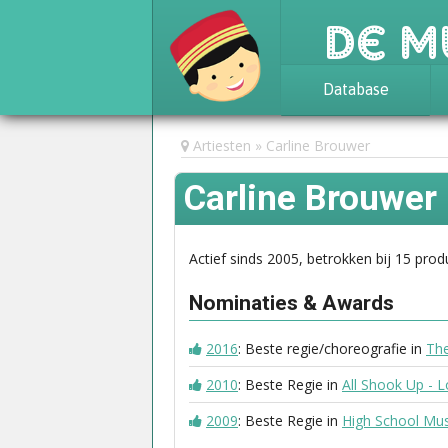
De M
Database
Achtergrond
Artiesten
Carline Brouwer
Awards
Carline Brouwer
Statistieken
Actief sinds 2005, betrokken bij 15 prod
Nominaties & Awards
2016
: Beste regie/choreografie in
Th
2010
: Beste Regie in
All Shook Up - 
2009
: Beste Regie in
High School Mus