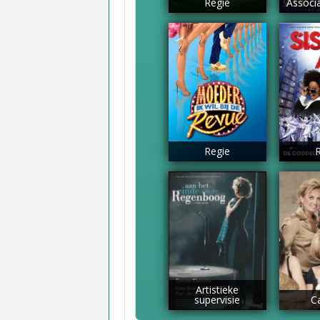
Regie
Associa
Regie
Artistieke
supervisie
C