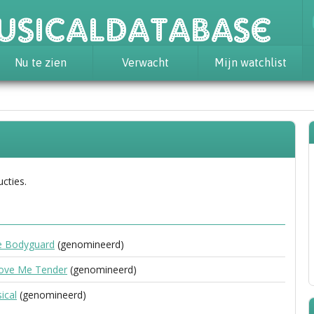
usicaldatabase
Nu te zien
Verwacht
Mijn watchlist
ucties.
e Bodyguard
(genomineerd)
Love Me Tender
(genomineerd)
ical
(genomineerd)