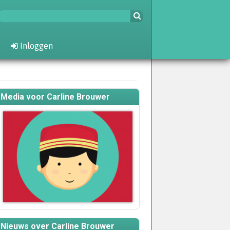
Inloggen
Media voor Carline Brouwer
Nieuws over Carline Brouwer