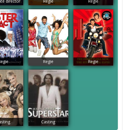
te director
Regie
Regie
Regie
Regie
Regie
asting
Casting