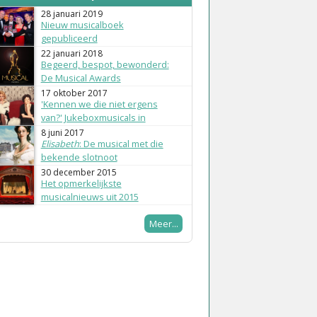
28 januari 2019
Nieuw musicalboek
gepubliceerd
22 januari 2018
Begeerd, bespot, bewonderd:
De Musical Awards
17 oktober 2017
'Kennen we die niet ergens
van?' Jukeboxmusicals in
Nederland
8 juni 2017
Elisabeth
: De musical met die
bekende slotnoot
30 december 2015
Het opmerkelijkste
musicalnieuws uit 2015
Meer...