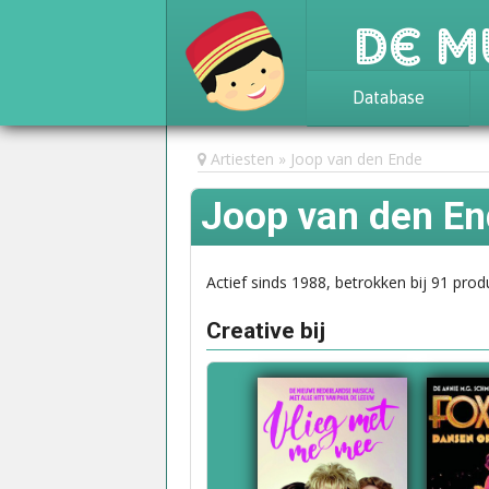
De M
Database
Achtergrond
Artiesten
Joop van den Ende
Awards
Joop van den E
Statistieken
Actief sinds 1988, betrokken bij 91 prod
Creative bij