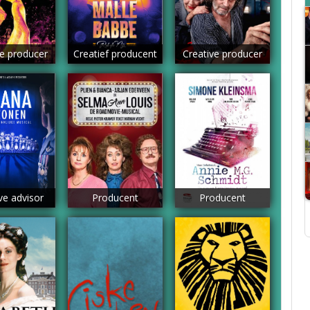
ve producer
Creatief producent
Creative producer
ve advisor
Producent
Producent