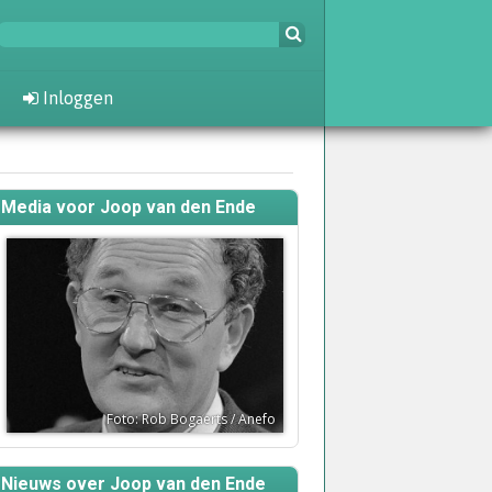
Inloggen
Media voor Joop van den Ende
Foto: Rob Bogaerts / Anefo
Nieuws over Joop van den Ende