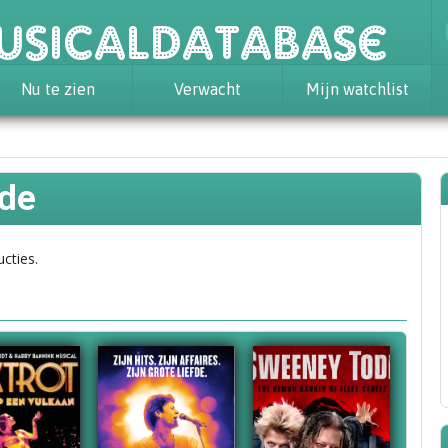
usicaldatabase
Nu te zien
Verwacht
Mijn watchlist
nde
ucties.