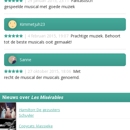
| 29 januari 2015, 23:11
Fantastisch
gespeelde musical met goede muziek
Kimmetjuh23
| 4 februari 2015, 19:07
Prachtige muziek. Behoort
tot de beste musicals ooit gemaakt!
Sanne
| 27 oktober 2015, 18:06
Met
recht de musical der musicals genoemd.
Nieuws over
Les Misérables
1 maart 2016
Hamilton
: De gezusters
Schuyler
8 november 2015
Copycats: klassieke