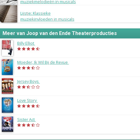
muziekmelodieën in musicals
10 september 2015
Lijstje: Klassieke
muziekinvloeden in musicals
Meer van Joop van den Ende Theaterproducties
Billy Elliot
(2014)
Moeder, Ik Wil Bij de Revue
(2014)
Jersey Boys
(2014)
Love Story
(2013)
Sister Act
(2013)