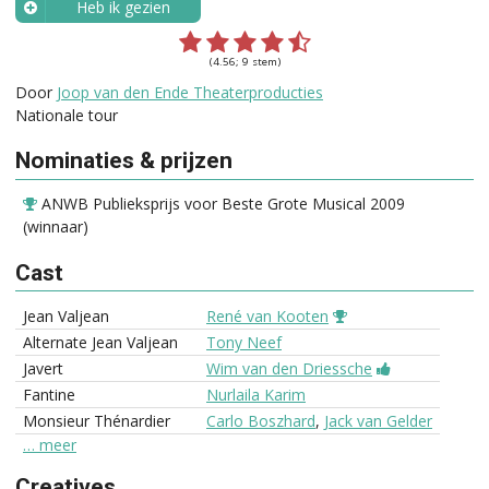
Heb ik gezien
Wanneer?
(4.56; 9 stem)
Door
Joop van den Ende Theaterproducties
Nationale tour
Nominaties & prijzen
ANWB Publieksprijs voor Beste Grote Musical 2009
(winnaar)
Cast
Jean Valjean
René van Kooten
Alternate Jean Valjean
Tony Neef
Javert
Wim van den Driessche
Fantine
Nurlaila Karim
Monsieur Thénardier
Carlo Boszhard
,
Jack van Gelder
… meer
Creatives