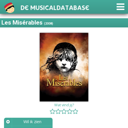
De Musicaldatabase
Les Misérables
(2008)
Wat vind jij?
Wil ik zien