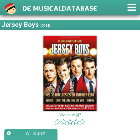
De Musicaldatabase
Jersey Boys
(2014)
Wat vind jij?
Wil ik zien