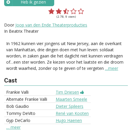
Heb ik gezien
Wanneer?
(2.78; 9 stem)
Door
Joop van den Ende Theaterproducties
In Beatrix Theater
In 1962 kunnen vier jongens uit New Jersey, aan de overkant
van Manhattan, drie dingen doen met hun leven: soldaat
worden, in zaken gaan die het daglicht niet kunnen verdragen
of…een ster worden. Ze kiezen voor het laatste en die droom
wordt waarheid, zonder op te geven of te vergeten
…meer
Cast
Frankie Valli
Tim Driesen
Alternate Frankie Valli
Maarten Smeele
Bob Gaudio
Dieter Spileers
Tommy DeVito
René van Kooten
Gyp DeCarlo
Hugo Haenen
… meer