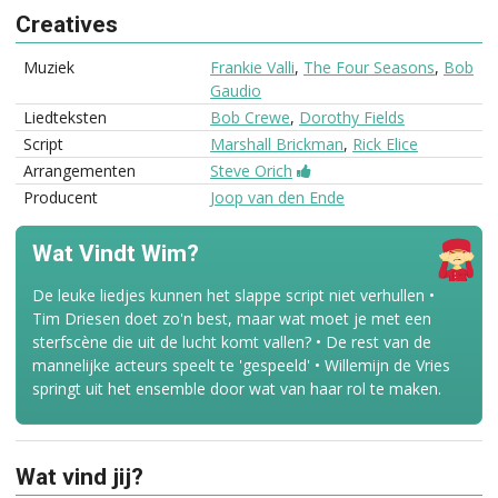
Creatives
Muziek
Frankie Valli
,
The Four Seasons
,
Bob
Gaudio
Liedteksten
Bob Crewe
,
Dorothy Fields
Script
Marshall Brickman
,
Rick Elice
Arrangementen
Steve Orich
Producent
Joop van den Ende
Wat Vindt Wim?
De leuke liedjes kunnen het slappe script niet verhullen •
Tim Driesen doet zo'n best, maar wat moet je met een
sterfscène die uit de lucht komt vallen? • De rest van de
mannelijke acteurs speelt te 'gespeeld' • Willemijn de Vries
springt uit het ensemble door wat van haar rol te maken.
Wat vind jij?