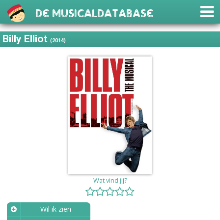
De Musicaldatabase
Billy Elliot
(2014)
Wat vind jij?
Wil ik zien