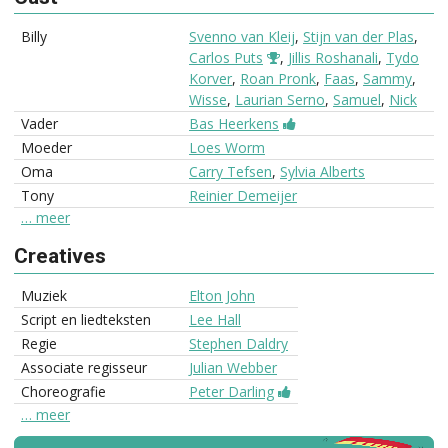
Billy
Svenno van Kleij
,
Stijn van der Plas
,
Carlos Puts
,
Jillis Roshanali
,
Tydo
Korver
,
Roan Pronk
,
Faas
,
Sammy
,
Wisse
,
Laurian Serno
,
Samuel
,
Nick
Vader
Bas Heerkens
Moeder
Loes Worm
Oma
Carry Tefsen
,
Sylvia Alberts
Tony
Reinier Demeijer
… meer
Creatives
Muziek
Elton John
Script en liedteksten
Lee Hall
Regie
Stephen Daldry
Associate regisseur
Julian Webber
Choreografie
Peter Darling
… meer