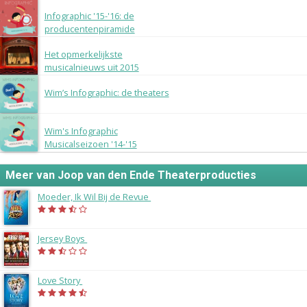
2 augustus 2016
Infographic '15-'16: de
producentenpiramide
30 december 2015
Het opmerkelijkste
musicalnieuws uit 2015
17 augustus 2015
Wim’s Infographic: de theaters
13 juli 2015
Wim's Infographic
Musicalseizoen '14-'15
Meer van Joop van den Ende Theaterproducties
Moeder, Ik Wil Bij de Revue
(2014)
Jersey Boys
(2014)
Love Story
(2013)