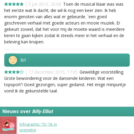
| 5 juli 2015, 20:08
Toen de musical klaar was was
het eerste wat ik dacht; die wil ik nog een keer zien. Ik heb
enorm genoten van alles wat er gebeurde. `een goed
geschreven verhaal met goede acteurs en mooie muziek. Er
gebeurt zoveel, dat het voor mij de moeite waard is meerdere
keren te gaan kijken zodat ik steeds meer in het verhaal en de
beleving kan kruipen.
Brl
| 17 december 2015, 17:05
Geweldige voorstelling.
Grote bewondering voor de dansende kinderen. Wat een
topsport'! Goed gezongen, super gedanst. Het enige minpuntje
vond ik de gekunstelde taal.
Nieuws over
Billy Elliot
12 september 2016
Infographic '15-'16: in
première