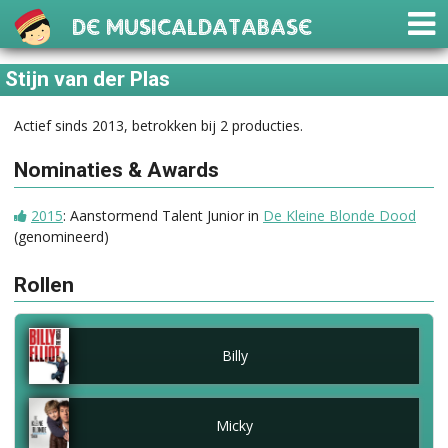
De Musicaldatabase
Stijn van der Plas
Actief sinds 2013, betrokken bij 2 producties.
Nominaties & Awards
2015
: Aanstormend Talent Junior in
De Kleine Blonde Dood
(genomineerd)
Rollen
Billy
Micky