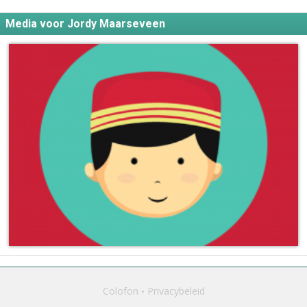
Media voor Jordy Maarseveen
Colofon
Privacybeleid