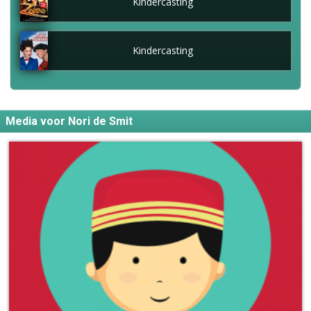
Kindercasting
Kindercasting
Media voor Nori de Smit