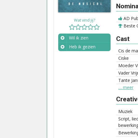
Nominat
AD Publ
Wat vind jij?
Beste G
Wil ik zien
Cast
Heb ik gezien
Cis de m
Wanneer?
Ciske
Moeder V
Vader Vri
Tante Jan
… meer
Creati
Muziek
Script, li
bewerkin
Bewerkin