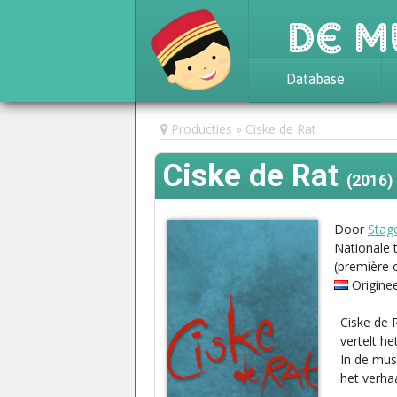
De M
Database
Achtergrond
Producties
Ciske de Rat
Awards
Ciske de Rat
Statistieken
(2016)
Door
Stag
Nationale 
(première
Origine
Ciske de 
vertelt h
In de mus
het verha