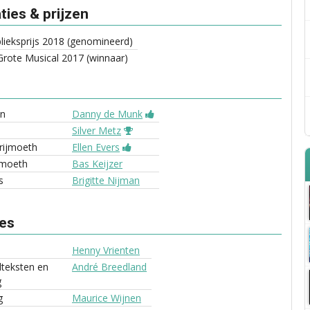
ies & prijzen
ieksprijs 2018 (genomineerd)
rote Musical 2017 (winnaar)
an
Danny de Munk
Silver Metz
rijmoeth
Ellen Evers
jmoeth
Bas Keijzer
s
Brigitte Nijman
ves
Henny Vrienten
edteksten en
André Breedland
g
g
Maurice Wijnen