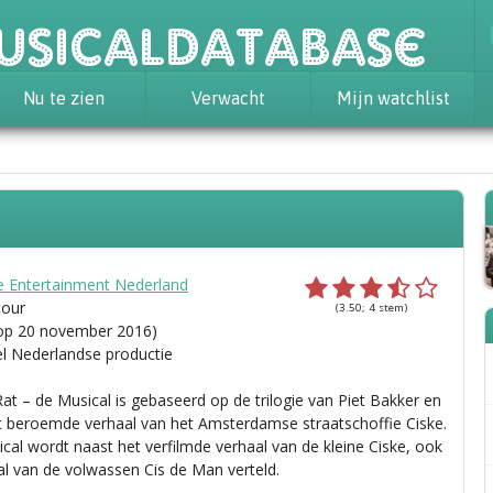
usicaldatabase
Nu te zien
Verwacht
Mijn watchlist
e Entertainment Nederland
tour
(3.50; 4 stem)
 op 20 november 2016)
el Nederlandse productie
Rat – de Musical is gebaseerd op de trilogie van Piet Bakker en
et beroemde verhaal van het Amsterdamse straatschoffie Ciske.
ical wordt naast het verfilmde verhaal van de kleine Ciske, ook
al van de volwassen Cis de Man verteld.