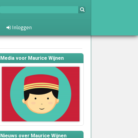
Inloggen
Media voor Maurice Wijnen
Nieuws over Maurice Wijnen