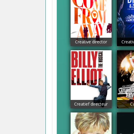
Creative director
Creati
Creatief directeur
C