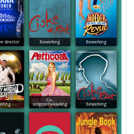
ve director
Bewerking
Bewerking
Co-
asting
scriptontwikkeling
Bewerking