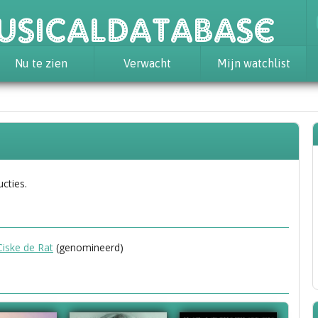
usicaldatabase
Nu te zien
Verwacht
Mijn watchlist
ucties.
Ciske de Rat
(genomineerd)