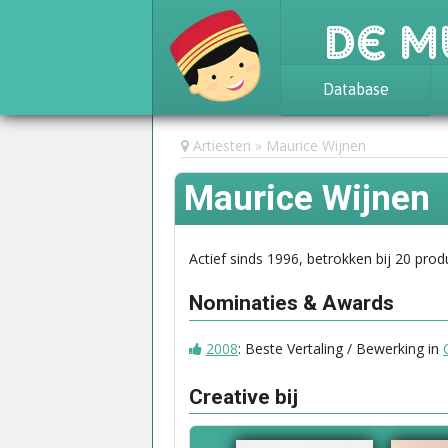
De M
Database
Achtergrond
Artiesten
Maurice Wijnen
Awards
Maurice Wijnen
Statistieken
Actief sinds 1996, betrokken bij 20 prod
Nominaties & Awards
2008
: Beste Vertaling / Bewerking in
Creative bij