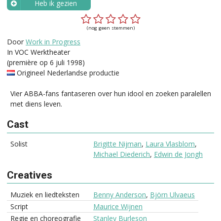
Heb ik gezien
Wanneer?
(nog geen stemmen)
Door
Work in Progress
In VOC Werktheater
(première op 6 juli 1998)
Origineel Nederlandse productie
Vier ABBA-fans fantaseren over hun idool en zoeken paralellen
met diens leven.
Cast
Solist
Brigitte Nijman
,
Laura Vlasblom
,
Michael Diederich
,
Edwin de Jongh
Creatives
Muziek en liedteksten
Benny Anderson
,
Björn Ulvaeus
Script
Maurice Wijnen
Regie en choreografie
Stanley Burleson