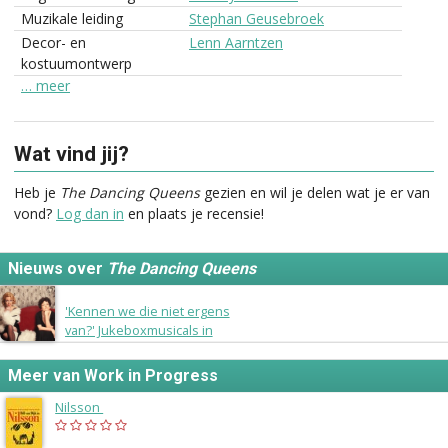
Muzikale leiding
Stephan Geusebroek
Decor- en
Lenn Aarntzen
kostuumontwerp
… meer
Wat vind jij?
Heb je
The Dancing Queens
gezien en wil je delen wat je er van
vond?
Log dan in
en plaats je recensie!
Nieuws over
The Dancing Queens
17 oktober 2017
'Kennen we die niet ergens
van?' Jukeboxmusicals in
Nederland
Meer van Work in Progress
Nilsson
(1998)