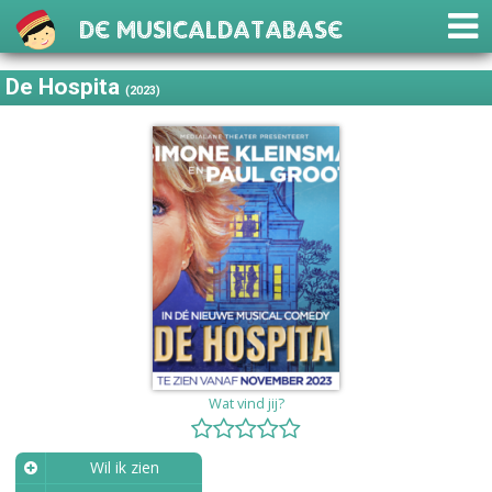
De Musicaldatabase
De Hospita
(2023)
Wat vind jij?
Wil ik zien