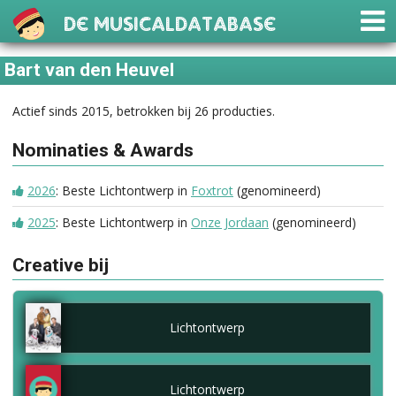
De Musicaldatabase
Bart van den Heuvel
Actief sinds 2015, betrokken bij 26 producties.
Nominaties & Awards
2026
: Beste Lichtontwerp in
Foxtrot
(genomineerd)
2025
: Beste Lichtontwerp in
Onze Jordaan
(genomineerd)
Creative bij
Lichtontwerp
Lichtontwerp