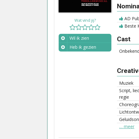
Nominat
AD Publ
Wat vind jij?
Beste K
Wil ik zien
Cast
Heb ik gezien
Onbeken
Wanneer?
Creati
Muziek
Script, li
regie
Choreogra
Lichtontw
Geluidso
… meer