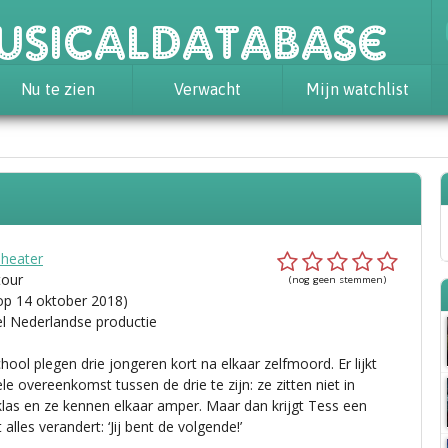
usicaldatabase
Nu te zien
Verwacht
Mijn watchlist
heater
tour
(nog geen stemmen)
op 14 oktober 2018)
el Nederlandse productie
ool plegen drie jongeren kort na elkaar zelfmoord. Er lijkt
e overeenkomst tussen de drie te zijn: ze zitten niet in
klas en ze kennen elkaar amper. Maar dan krijgt Tess een
t alles verandert: ‘Jij bent de volgende!’