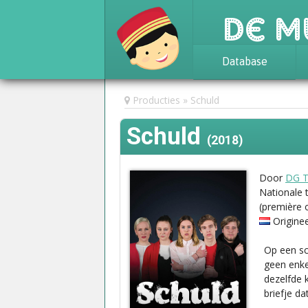
De M
Database
Achtergrond
Producties
Schuld
Awards
Schuld
Statistieken
(2018)
Door
DG T
Nationale 
(première 
Origine
Op een sch
geen enkel
dezelfde 
briefje da