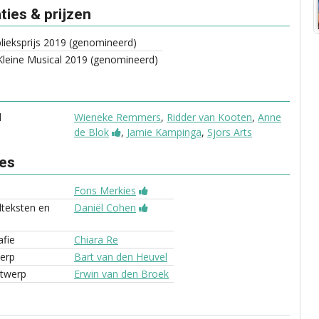
ies & prijzen
ieksprijs 2019 (genomineerd)
leine Musical 2019 (genomineerd)
d
Wieneke Remmers
,
Ridder van Kooten
,
Anne
de Blok
,
Jamie Kampinga
,
Sjors Arts
ves
Fons Merkies
edteksten en
Daniël Cohen
fie
Chiara Re
erp
Bart van den Heuvel
ntwerp
Erwin van den Broek