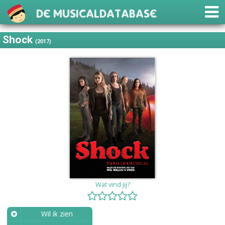
De Musicaldatabase
Shock
(2017)
Wat vind jij?
Wil ik zien