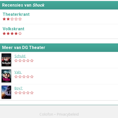
Recensies van
Shock
Theaterkrant
Volkskrant
Meer van DG Theater
Schuld
(2018)
Vals
(2016)
Boy7
(2015)
Colofon
Privacybeleid