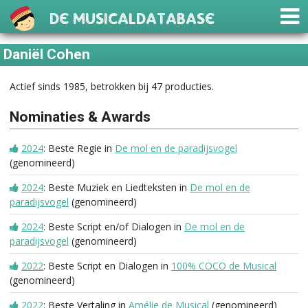
De Musicaldatabase
Daniël Cohen
Actief sinds 1985, betrokken bij 47 producties.
Nominaties & Awards
2024
: Beste Regie in
De mol en de paradijsvogel
(genomineerd)
2024
: Beste Muziek en Liedteksten in
De mol en de
paradijsvogel
(genomineerd)
2024
: Beste Script en/of Dialogen in
De mol en de
paradijsvogel
(genomineerd)
2022
: Beste Script en Dialogen in
100% COCO de Musical
(genomineerd)
2022
: Beste Vertaling in
Amélie de Musical
(genomineerd)