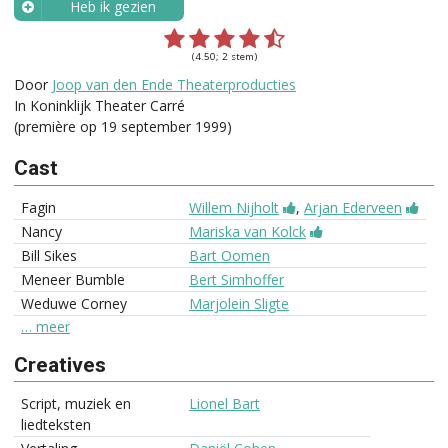
Heb ik gezien
Wanneer?
(4.50; 2 stem)
Door
Joop van den Ende Theaterproducties
In Koninklijk Theater Carré
(première op 19 september 1999)
Cast
Fagin
Willem Nijholt
,
Arjan Ederveen
Nancy
Mariska van Kolck
Bill Sikes
Bart Oomen
Meneer Bumble
Bert Simhoffer
Weduwe Corney
Marjolein Sligte
… meer
Creatives
Script, muziek en
Lionel Bart
liedteksten