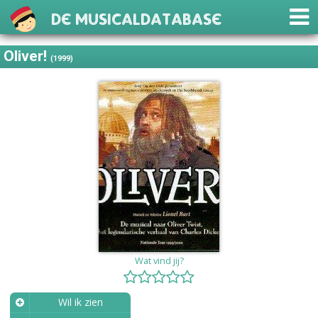
De Musicaldatabase
Oliver!
(1999)
Wat vind jij?
Wil ik zien