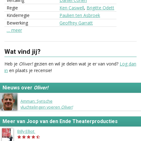
Vertaling
Daniël Cohen
Regie
Ken Caswell
,
Brigitte Odett
Kinderregie
Paulien ten Asbroek
Bewerking
Geoffrey Garratt
… meer
Wat vind jij?
Heb je
Oliver!
gezien en wil je delen wat je er van vond?
Log dan
in
en plaats je recensie!
Nieuws over
Oliver!
3 september 2015
Amman: Syrische
vluchtelingen voeren
Oliver!
op
Meer van Joop van den Ende Theaterproducties
Billy Elliot
(2014)