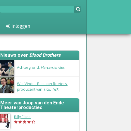
Inloggen
Nieuws over
Blood Brothers
15 april 2015
Achtergrond:
Hartsvrienden
10 maart 2015
Wat Vindt... Bastiaan Roeters,
producent van
Tick, Tick,
Boom!
?
Meer van Joop van den Ende
Theaterproducties
Billy Elliot
(2014)