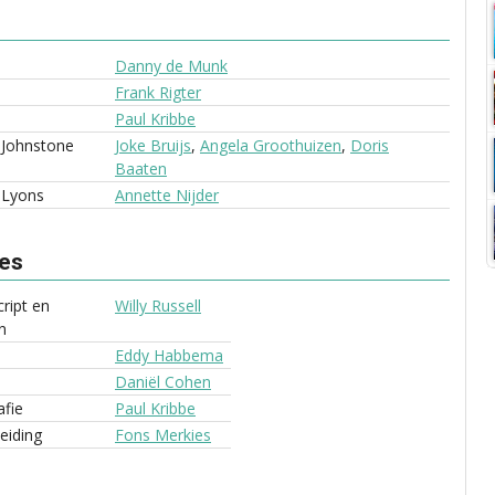
Danny de Munk
Frank Rigter
Paul Kribbe
Johnstone
Joke Bruijs
,
Angela Groothuizen
,
Doris
Baaten
Lyons
Annette Nijder
ves
cript en
Willy Russell
n
Eddy Habbema
Daniël Cohen
fie
Paul Kribbe
eiding
Fons Merkies