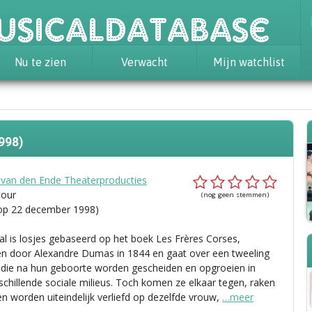
usicaldatabase
Nu te zien
Verwacht
Mijn watchlist
998)
 van den Ende Theaterproducties
tour
(nog geen stemmen)
op 22 december 1998)
al is losjes gebaseerd op het boek Les Frères Corses,
n door Alexandre Dumas in 1844 en gaat over een tweeling
 die na hun geboorte worden gescheiden en opgroeien in
rschillende sociale milieus. Toch komen ze elkaar tegen, raken
en worden uiteindelijk verliefd op dezelfde vrouw,
…meer