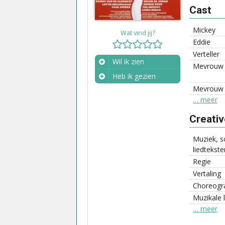
Cast
Mickey
Wat vind jij?
Eddie
Verteller
Wil ik zien
Mevrouw 
Heb ik gezien
Mevrouw 
Wanneer?
… meer
Creati
Muziek, s
liedtekste
Regie
Vertaling
Choreogra
Muzikale l
… meer