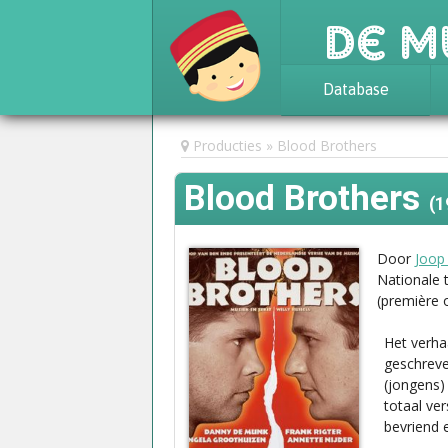
De M
Database
Achtergrond
Producties
Blood Brothers
Awards
Blood Brothers
Statistieken
(1
Door
Joop
Nationale 
(première 
Het verha
geschreve
(jongens)
totaal ve
bevriend 