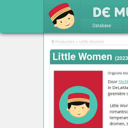
De M
Database
Achtergrond
Producties
Little Women
Awards
Little Women
Statistieken
(2023
Originele tit
Door
Stich
In DeLaMa
(première 
Little Wo
romantisc
temperame
dromen, s