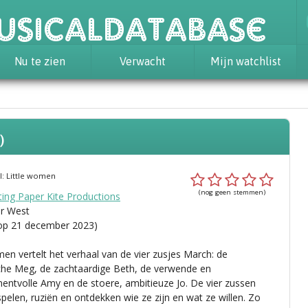
usicaldatabase
Nu te zien
Verwacht
Mijn watchlist
)
el: Little women
(nog geen stemmen)
ting Paper Kite Productions
r West
op 21 december 2023)
men vertelt het verhaal van de vier zusjes March: de
he Meg, de zachtaardige Beth, de verwende en
ntvolle Amy en de stoere, ambitieuze Jo. De vier zussen
pelen, ruziën en ontdekken wie ze zijn en wat ze willen. Zo