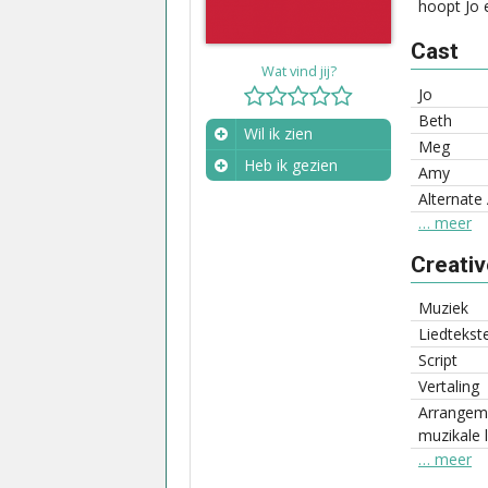
hoopt Jo 
Cast
Wat vind jij?
Jo
Beth
Wil ik zien
Meg
Heb ik gezien
Amy
Wanneer?
Alternate
… meer
Creati
Muziek
Liedtekst
Script
Vertaling
Arrangem
muzikale l
… meer