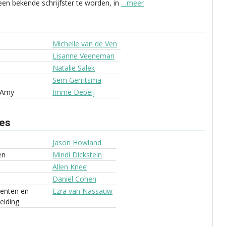
een bekende schrijfster te worden, in
…meer
Michelle van de Ven
Lisanne Veeneman
Natalie Salek
Sem Gerritsma
 Amy
Imme Debeij
ves
Jason Howland
en
Mindi Dickstein
Allen Knee
Daniël Cohen
enten en
Ezra van Nassauw
eiding