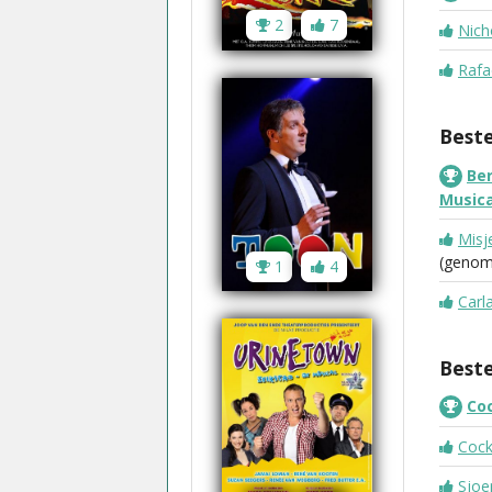
2
7
Nich
Rafa
Best
Be
Musica
Misj
(genom
1
4
Carl
Best
Co
Cock
Sjoe