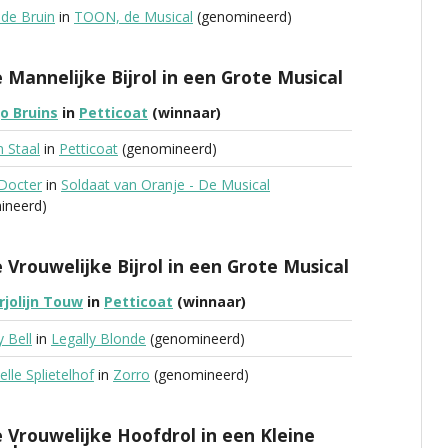
 de Bruin
in
TOON, de Musical
(genomineerd)
 Mannelijke Bijrol in een Grote Musical
o Bruins
in
Petticoat
(winnaar)
 Staal
in
Petticoat
(genomineerd)
 Docter
in
Soldaat van Oranje - De Musical
ineerd)
 Vrouwelijke Bijrol in een Grote Musical
jolijn Touw
in
Petticoat
(winnaar)
y Bell
in
Legally Blonde
(genomineerd)
elle Splietelhof
in
Zorro
(genomineerd)
 Vrouwelijke Hoofdrol in een Kleine