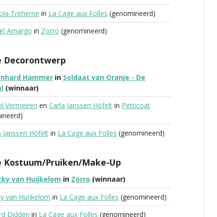
ola Treherne
in
La Cage aux Folles
(genomineerd)
ël Amargo
in
Zorro
(genomineerd)
e Decorontwerp
rnhard Hammer
in
Soldaat van Oranje - De
l
(winnaar)
el Vermeiren
en
Carla Janssen Höfelt
in
Petticoat
ineerd)
a Janssen Höfelt
in
La Cage aux Folles
(genomineerd)
e Kostuum/Pruiken/Make-Up
cky van Huijkelom
in
Zorro
(winnaar)
y van Huijkelom
in
La Cage aux Folles
(genomineerd)
rd Didden
in
La Cage aux Folles
(genomineerd)