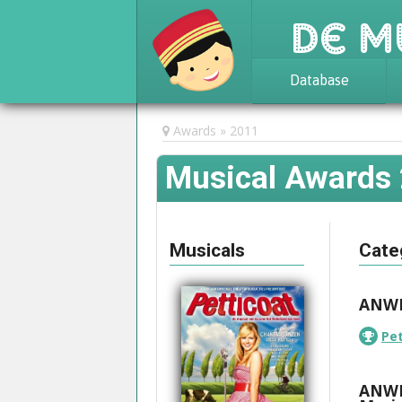
De M
Database
Achtergrond
Awards
2011
Awards
Musical Awards
Statistieken
Musicals
Cate
ANWB 
Pet
ANWB 