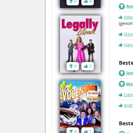
0
4
An
Edwi
(genom
Stev
Harv
Beste
0
2
Jon
Mar
Dani
Andr
Best
0
1