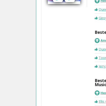
He
Que
Gips
Beste
An
Que
Too
Jerr
Beste
Music
He
Elli