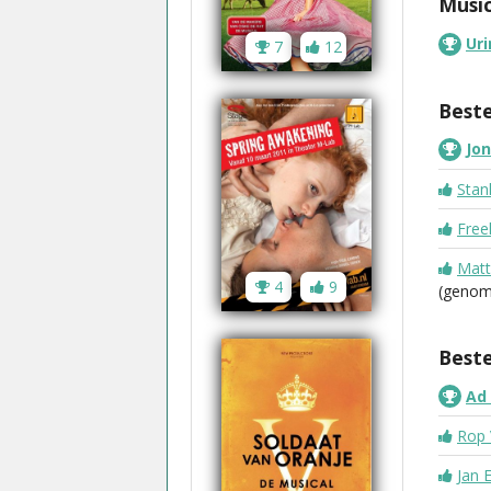
Music
Ur
7
12
Beste
Jon
Stan
Free
Matt
4
9
(genom
Beste
Ad 
Rop 
Jan 