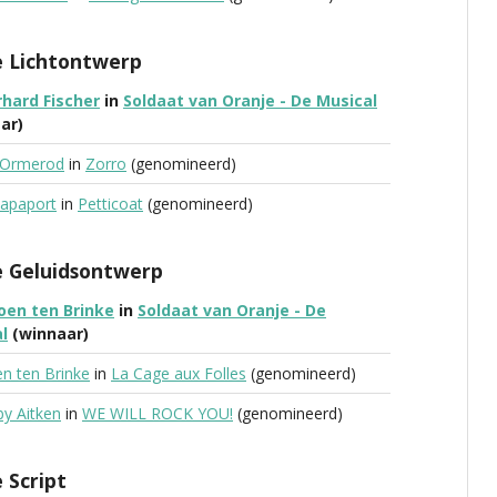
e Lichtontwerp
hard Fischer
in
Soldaat van Oranje - De Musical
ar)
 Ormerod
in
Zorro
(genomineerd)
Rapaport
in
Petticoat
(genomineerd)
e Geluidsontwerp
oen ten Brinke
in
Soldaat van Oranje - De
l
(winnaar)
en ten Brinke
in
La Cage aux Folles
(genomineerd)
y Aitken
in
WE WILL ROCK YOU!
(genomineerd)
 Script