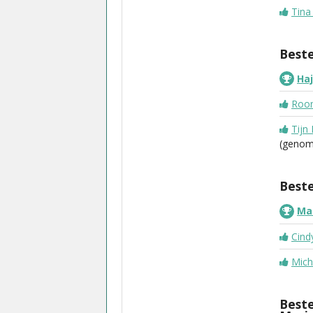
Tina
Beste
Haj
Roon
Tijn
(genom
Beste
Mar
Cind
Mich
Beste