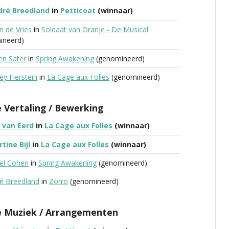
dré Breedland
in
Petticoat
(winnaar)
n de Vries
in
Soldaat van Oranje - De Musical
ineerd)
en Sater
in
Spring Awakening
(genomineerd)
ey Fierstein
in
La Cage aux Folles
(genomineerd)
 Vertaling / Bewerking
 van Eerd
in
La Cage aux Folles
(winnaar)
tine Bijl
in
La Cage aux Folles
(winnaar)
ël Cohen
in
Spring Awakening
(genomineerd)
é Breedland
in
Zorro
(genomineerd)
e Muziek / Arrangementen