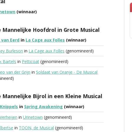
al
inetown
(winnaar)
 Mannelijke Hoofdrol in Grote Musical
 van Eerd
in
La Cage aux Folles
(winnaar)
ley Burleson
in
La Cage aux Folles
(genomineerd)
k Bartels
in
Petticoat
(genomineerd)
eo van der Grijn
in
Soldaat van Oranje - De Musical
ineerd)
 Mannelijke Bijrol in een Kleine Musical
Knippels
in
Spring Awakening
(winnaar)
Verheijen
in
Urinetown
(genomineerd)
Elbertse
in
TOON, de Musical
(genomineerd)