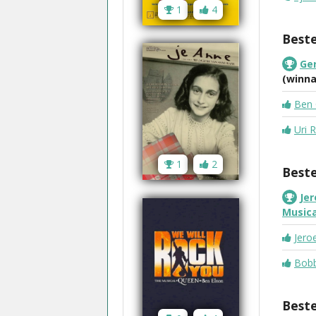
1
4
Best
Ger
(winna
Ben
Uri 
1
2
Best
Jer
Musica
Jero
Bobb
Beste