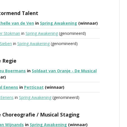
tormend Talent
helle van de Ven
in
Spring Awakening
(winnaar)
er Stokman
in
Spring Awakening
(genomineerd)
Sieben
in
Spring Awakening
(genomineerd)
e Regie
eu Boermans
in
Soldaat van Oranje - De Musical
ar)
ul Eenens
in
Petticoat
(winnaar)
 Eenens
in
Spring Awakening
(genomineerd)
 Choreografie / Musical Staging
an Wijnands
in
Spring Awakening
(winnaar)