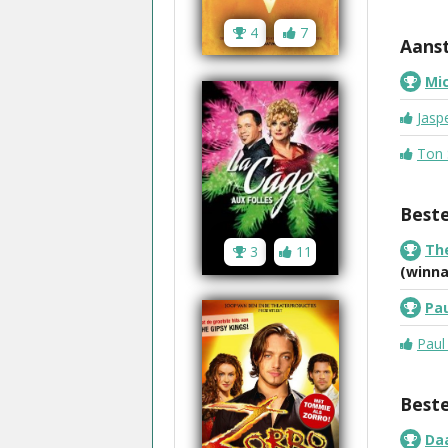
4
7
Aans
Mic
Jasp
Ton 
Best
Th
3
11
(winna
Pa
Paul
Beste
Da