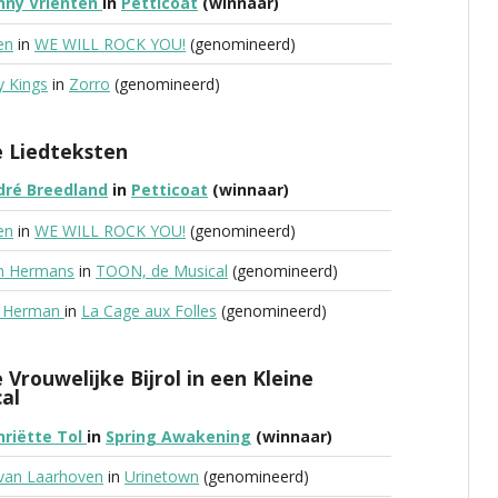
nny Vrienten
in
Petticoat
(winnaar)
en
in
WE WILL ROCK YOU!
(genomineerd)
y Kings
in
Zorro
(genomineerd)
 Liedteksten
dré Breedland
in
Petticoat
(winnaar)
en
in
WE WILL ROCK YOU!
(genomineerd)
n Hermans
in
TOON, de Musical
(genomineerd)
y Herman
in
La Cage aux Folles
(genomineerd)
 Vrouwelijke Bijrol in een Kleine
al
nriëtte Tol
in
Spring Awakening
(winnaar)
s van Laarhoven
in
Urinetown
(genomineerd)