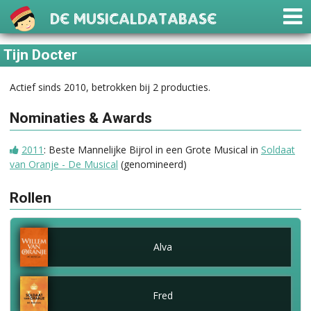
De Musicaldatabase
Tijn Docter
Actief sinds 2010, betrokken bij 2 producties.
Nominaties & Awards
2011
: Beste Mannelijke Bijrol in een Grote Musical in
Soldaat
van Oranje - De Musical
(genomineerd)
Rollen
Alva
Fred