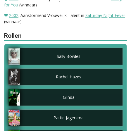
for You
(winnaar)
2002
: Aanstormend Vrouwelijk Talent in
Saturday Night Fever
(winnaar)
Rollen
Sally Bowles
Rachel Hazes
Glinda
Pattie Jagersma