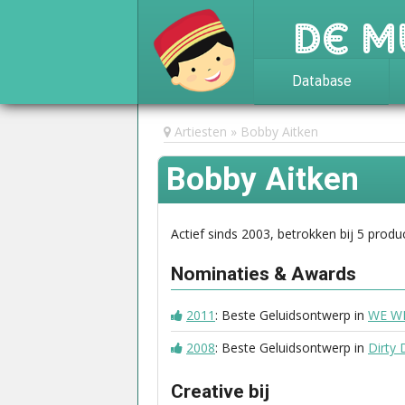
De M
Database
Achtergrond
Artiesten
Bobby Aitken
Awards
Bobby Aitken
Statistieken
Actief sinds 2003, betrokken bij 5 produc
Nominaties & Awards
2011
: Beste Geluidsontwerp in
WE WI
2008
: Beste Geluidsontwerp in
Dirty 
Creative bij