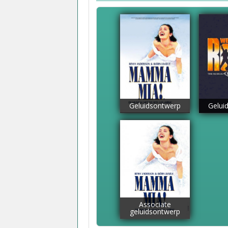
Geluidsontwerp
Gelui
Associate
geluidsontwerp