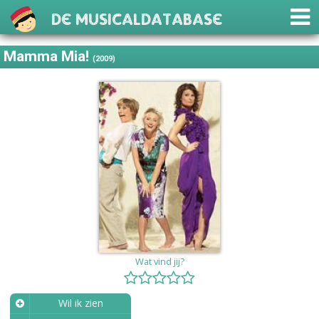
De Musicaldatabase
Mamma Mia!
(2009)
Wat vind jij?
Wil ik zien