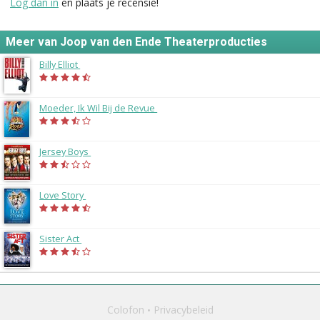
Log dan in
en plaats je recensie!
Meer van Joop van den Ende Theaterproducties
Billy Elliot
(2014)
Moeder, Ik Wil Bij de Revue
(2014)
Jersey Boys
(2014)
Love Story
(2013)
Sister Act
(2013)
Colofon
Privacybeleid