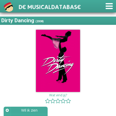
De Musicaldatabase
Dirty Dancing
(2008)
Wat vind jij?
Wil ik zien