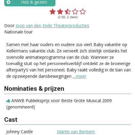
Heb ik gezien
Wanneer?
(2.50; 2 stem)
Door
Joop van den Ende Theaterproducties
Nationale tour
Samen met haar ouders en oudere zus viert Baby vakantie op
Kellermans vakantie club. Ze verveelt zich stierlijk ondanks het
overvolle animatieprogramma van de club. Wanneer ze
toevallig stuit op het personeelsverblijf ontdekt ze de broeierige
afterparty’s van het personeel. Baby raakt volledig in de ban van
de opzwepende dansbewegingen
…meer
Nominaties & prijzen
ANWB Publieksprijs voor Beste Grote Musical 2009
(genomineerd)
Cast
Johnny Castle
Martin van Bentem