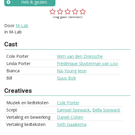
Heb ik gezien
Wanneer?
(nog geen stemmen)
Door
M-Lab
In M-Lab
Cast
Cole Porter
Wim van den Driessche
Linda Porter
Frédérique Sluyterman van Loo
Bianca
Na-Young Jeon
Bill
Guus Bok
Creatives
Muziek en liedteksten
Cole Porter
Script
Samuel Spewack
,
Bella Spewack
Vertaling en bewerking
Daniël Cohen
Vertaling liedteksten
Seth Gaaikema