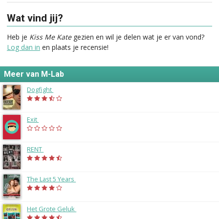
Wat vind jij?
Heb je
Kiss Me Kate
gezien en wil je delen wat je er van vond?
Log dan in
en plaats je recensie!
Meer van M-Lab
Dogfight
(2015)
Exit
(2015)
RENT
(2015)
The Last 5 Years
(2014)
Het Grote Geluk
(2014)