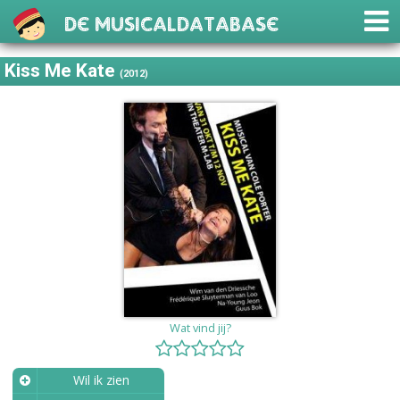
De Musicaldatabase
Kiss Me Kate
(2012)
Wat vind jij?
Wil ik zien