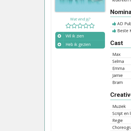
Nominat
Wat vind jij?
AD Publ
Beste K
Wil ik zien
Cast
Heb ik gezien
Wanneer?
Max
Selma
Emma
Jamie
Bram
Creati
Muziek
Script en 
Regie
Choreogra