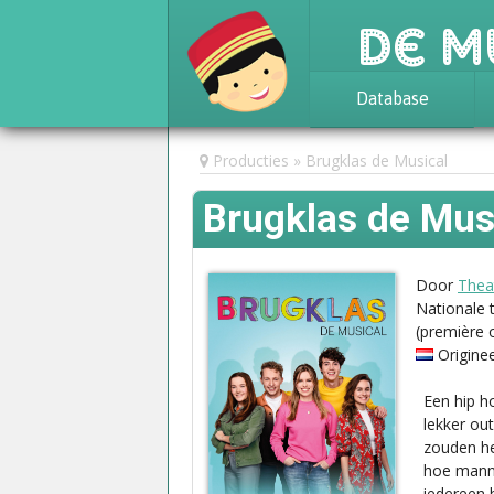
De M
Database
Achtergrond
Producties
Brugklas de Musical
Awards
Brugklas de Mus
Statistieken
Door
Thea
Nationale 
(première 
Origine
Een hip h
lekker ou
zouden he
hoe manne
iedereen 