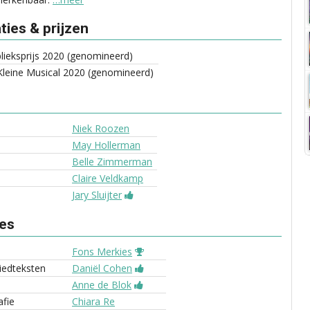
ies & prijzen
ieksprijs 2020 (genomineerd)
leine Musical 2020 (genomineerd)
Niek Roozen
May Hollerman
Belle Zimmerman
Claire Veldkamp
Jary Sluijter
ves
Fons Merkies
liedteksten
Daniël Cohen
Anne de Blok
fie
Chiara Re