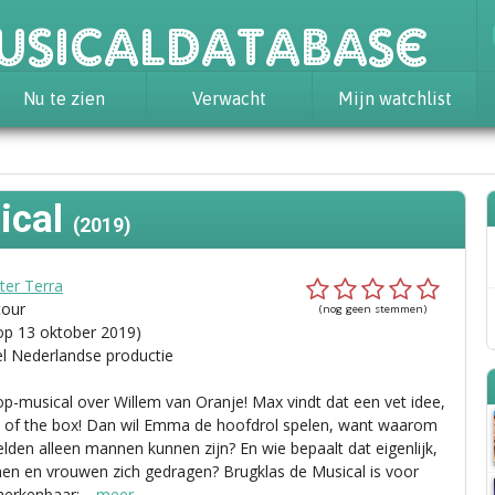
usicaldatabase
Nu te zien
Verwacht
Mijn watchlist
ical
(2019)
ter Terra
tour
(nog geen stemmen)
op 13 oktober 2019)
el Nederlandse productie
op-musical over Willem van Oranje! Max vindt dat een vet idee,
t of the box! Dan wil Emma de hoofdrol spelen, want waarom
lden alleen mannen kunnen zijn? En wie bepaalt dat eigenlijk,
n en vrouwen zich gedragen? Brugklas de Musical is voor
herkenbaar:
…meer