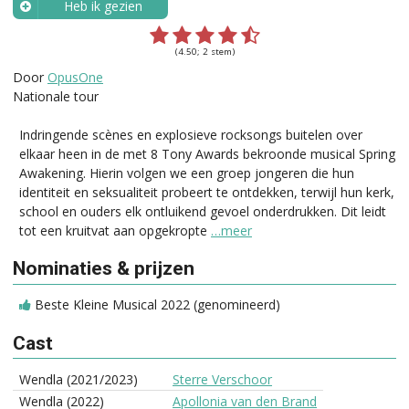
Heb ik gezien
Wanneer?
(4.50; 2 stem)
Door
OpusOne
Nationale tour
Indringende scènes en explosieve rocksongs buitelen over
elkaar heen in de met 8 Tony Awards bekroonde musical Spring
Awakening. Hierin volgen we een groep jongeren die hun
identiteit en seksualiteit probeert te ontdekken, terwijl hun kerk,
school en ouders elk ontluikend gevoel onderdrukken. Dit leidt
tot een kruitvat aan opgekropte
…meer
Nominaties & prijzen
Beste Kleine Musical 2022 (genomineerd)
Cast
Wendla (2021/2023)
Sterre Verschoor
Wendla (2022)
Apollonia van den Brand