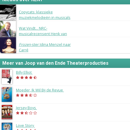
8 november 2015
Copycats: klassieke
muziekmelodieën in musicals
18 maart 2015
Wat Vindt... NRC-
musicalrecensent Henk van
Gelder?
18 maart 2015
Frozen
-ster Idina Menzel naar
Carré
Meer van Joop van den Ende Theaterproducties
Billy Elliot
(2014)
Moeder, Ik Wil Bij de Revue
(2014)
Jersey Boys
(2014)
Love Story
(2013)