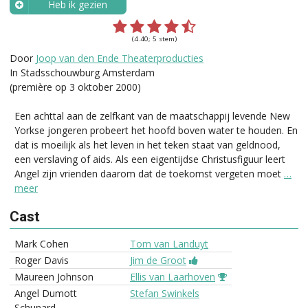
Heb ik gezien
Wanneer?
(4.40; 5 stem)
Door
Joop van den Ende Theaterproducties
In Stadsschouwburg Amsterdam
(première op 3 oktober 2000)
Een achttal aan de zelfkant van de maatschappij levende New
Yorkse jongeren probeert het hoofd boven water te houden. En
dat is moeilijk als het leven in het teken staat van geldnood,
een verslaving of aids. Als een eigentijdse Christusfiguur leert
Angel zijn vrienden daarom dat de toekomst vergeten moet
…
meer
Cast
Mark Cohen
Tom van Landuyt
Roger Davis
Jim de Groot
Maureen Johnson
Ellis van Laarhoven
Angel Dumott
Stefan Swinkels
Schunard