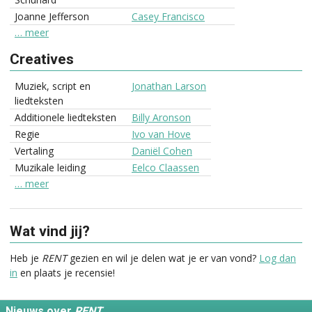
Joanne Jefferson
Casey Francisco
… meer
Creatives
Muziek, script en
Jonathan Larson
liedteksten
Additionele liedteksten
Billy Aronson
Regie
Ivo van Hove
Vertaling
Daniël Cohen
Muzikale leiding
Eelco Claassen
… meer
Wat vind jij?
Heb je
RENT
gezien en wil je delen wat je er van vond?
Log dan
in
en plaats je recensie!
Nieuws over
RENT