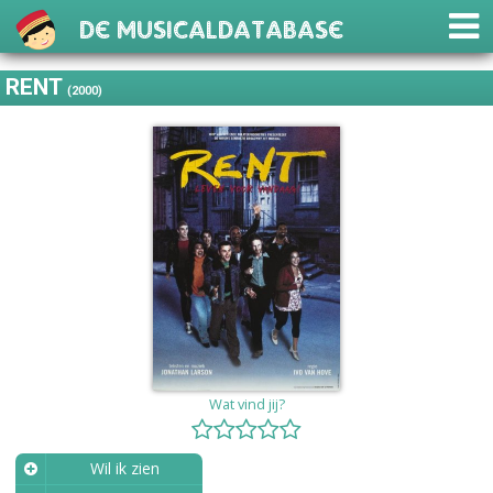
De Musicaldatabase
RENT
(2000)
Wat vind jij?
Wil ik zien