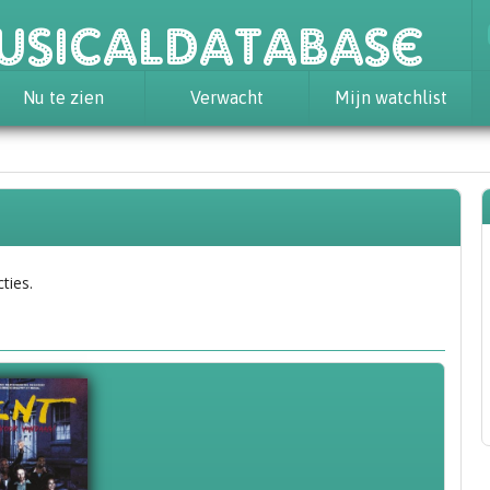
usicaldatabase
Nu te zien
Verwacht
Mijn watchlist
ties.