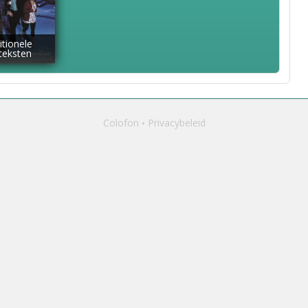
itionele
dteksten
Colofon
Privacybeleid