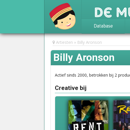
De M
Database
Achtergrond
Artiesten
Billy Aronson
Awards
Billy Aronson
Statistieken
Actief sinds 2000, betrokken bij 2 produc
Creative bij