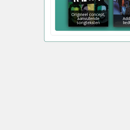
Origineel concept,
aanvullende
Add
songteksten
lie