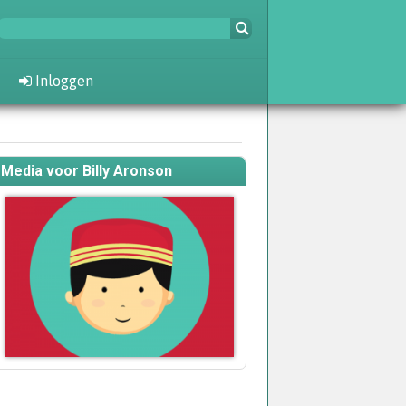
Inloggen
Media voor Billy Aronson