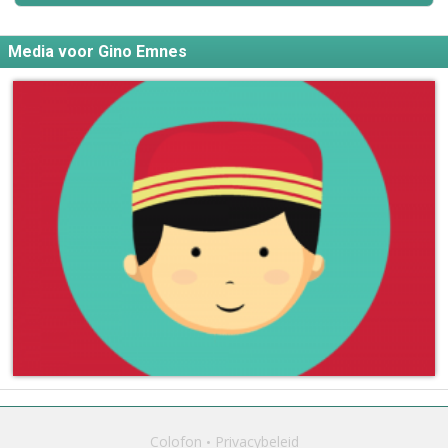
Media voor Gino Emnes
Colofon
Privacybeleid