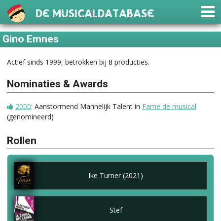
De Musicaldatabase
Gino Emnes
Actief sinds 1999, betrokken bij 8 producties.
Nominaties & Awards
2000
: Aanstormend Mannelijk Talent in
Fame de musical
(genomineerd)
Rollen
Ike Turner (2021)
Stef