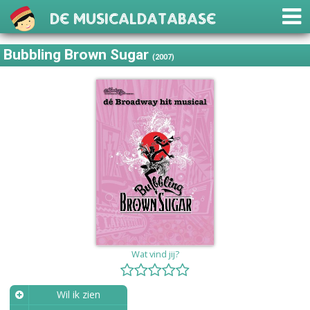
De Musicaldatabase
Bubbling Brown Sugar
(2007)
Wat vind jij?
Wil ik zien