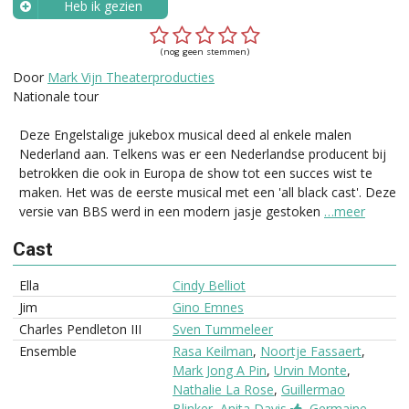
Heb ik gezien
Wanneer?
(nog geen stemmen)
Door
Mark Vijn Theaterproducties
Nationale tour
Deze Engelstalige jukebox musical deed al enkele malen
Nederland aan. Telkens was er een Nederlandse producent bij
betrokken die ook in Europa de show tot een succes wist te
maken. Het was de eerste musical met een 'all black cast'. Deze
versie van BBS werd in een modern jasje gestoken
…meer
Cast
Ella
Cindy Belliot
Jim
Gino Emnes
Charles Pendleton III
Sven Tummeleer
Ensemble
Rasa Keilman
,
Noortje Fassaert
,
Mark Jong A Pin
,
Urvin Monte
,
Nathalie La Rose
,
Guillermao
Blinker
,
Anita Davis
,
Germaine