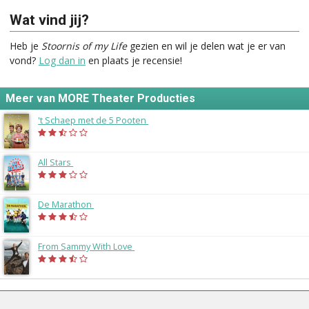
Wat vind jij?
Heb je
Stoornis of my Life
gezien en wil je delen wat je er van
vond?
Log dan in
en plaats je recensie!
Meer van MORE Theater Producties
't Schaep met de 5 Pooten
(2019)
All Stars
(2018)
De Marathon
(2017)
From Sammy With Love
(2017)