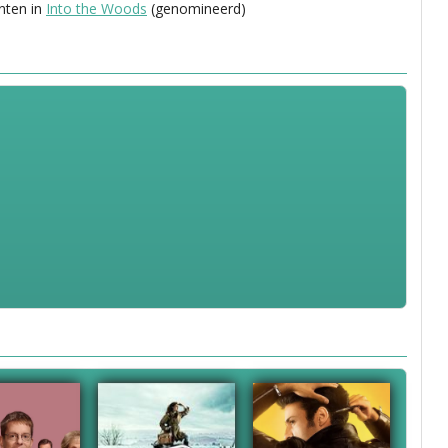
nten in
Into the Woods
(genomineerd)