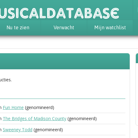
usicaldatabase
Nu te zien
Verwacht
Mijn watchlist
ucties.
in
Fun Home
(genomineerd)
in
The Bridges of Madison County
(genomineerd)
in
Sweeney Todd
(genomineerd)