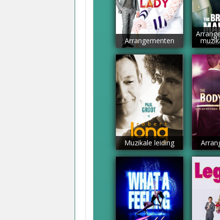
Arrang
Arrangementen
muzika
Muzikale leiding
Arran