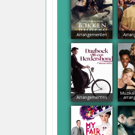
Arrangementen
Arran
Muzikal
Arrangementen
arran