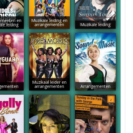
ementen en
Muzikale leiding en
le leiding
arrangementen
Muzikale leiding
Muzikaal leider en
gementen
arrangementen
Arrangementen