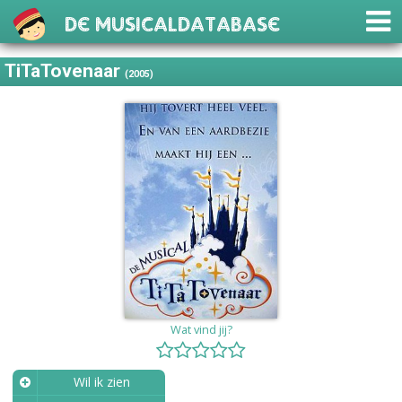
De Musicaldatabase
TiTaTovenaar
(2005)
Wat vind jij?
Wil ik zien