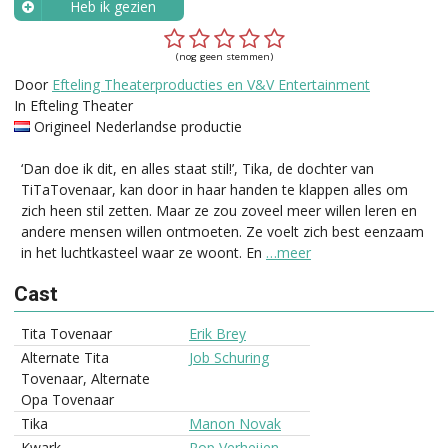
Heb ik gezien
Wanneer?
(nog geen stemmen)
Door
Efteling Theaterproducties en V&V Entertainment
In Efteling Theater
Origineel Nederlandse productie
‘Dan doe ik dit, en alles staat stil!’, Tika, de dochter van
TiTaTovenaar, kan door in haar handen te klappen alles om
zich heen stil zetten. Maar ze zou zoveel meer willen leren en
andere mensen willen ontmoeten. Ze voelt zich best eenzaam
in het luchtkasteel waar ze woont. En
…meer
Cast
Tita Tovenaar
Erik Brey
Alternate Tita
Job Schuring
Tovenaar, Alternate
Opa Tovenaar
Tika
Manon Novak
Kwark
Rop Verheijen