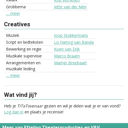
Grobbema
Jette van der Meij
… meer
Creatives
Muziek
Joop Stokkermans
Script en liedteksten
Lo Hartog van Banda
Bewerking en regie
Koen van Dijk
Muzikale supervisie
Marco Braam
Arrangementen en
Martijn Breebaart
muzikale leiding
… meer
Wat vind jij?
Heb je
TiTaTovenaar
gezien en wil je delen wat je er van vond?
Log dan in
en plaats je recensie!
Meer van Efteling Theaterproducties en V&V