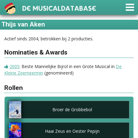
De Musicaldatabase
Thijs van Aken
Actief sinds 2004, betrokken bij 2 producties.
Nominaties & Awards
2005
: Beste Mannelijke Bijrol in een Grote Musical in
De
Kleine Zeemeermin
(genomineerd)
Rollen
Broer de Grobbebol
Haai Zeus en Oester Pepijn