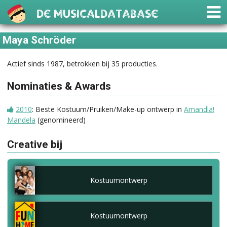
De Musicaldatabase
Maya Schröder
Actief sinds 1987, betrokken bij 35 producties.
Nominaties & Awards
2010
: Beste Kostuum/Pruiken/Make-up ontwerp in
Amandla!
Mandela
(genomineerd)
Creative bij
Kostuumontwerp
Kostuumontwerp