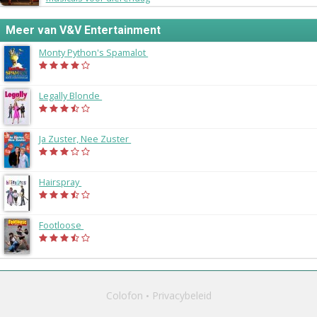
Meer van V&V Entertainment
Monty Python's Spamalot
(2011)
Legally Blonde
(2010)
Ja Zuster, Nee Zuster
(2009)
Hairspray
(2009)
Footloose
(2009)
Colofon
Privacybeleid