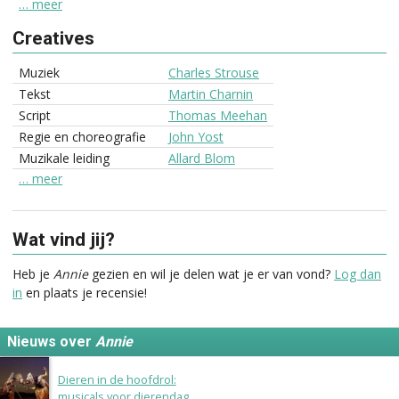
… meer
Creatives
Muziek
Charles Strouse
Tekst
Martin Charnin
Script
Thomas Meehan
Regie en choreografie
John Yost
Muzikale leiding
Allard Blom
… meer
Wat vind jij?
Heb je
Annie
gezien en wil je delen wat je er van vond?
Log dan
in
en plaats je recensie!
Nieuws over
Annie
4 oktober 2015
Dieren in de hoofdrol:
musicals voor dierendag