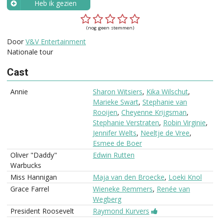
Heb ik gezien
Wanneer?
(nog geen stemmen)
Door
V&V Entertainment
Nationale tour
Cast
Annie
Sharon Witsiers
,
Kika Wilschut
,
Marieke Swart
,
Stephanie van
Rooijen
,
Cheyenne Krijgsman
,
Stephanie Verstraten
,
Robin Virginie
,
Jennifer Welts
,
Neeltje de Vree
,
Esmee de Boer
Oliver "Daddy"
Edwin Rutten
Warbucks
Miss Hannigan
Maja van den Broecke
,
Loeki Knol
Grace Farrel
Wieneke Remmers
,
Renée van
Wegberg
President Roosevelt
Raymond Kurvers