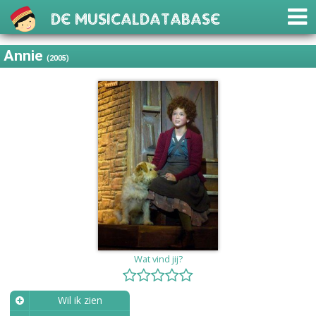
De Musicaldatabase
Annie
(2005)
Wat vind jij?
Wil ik zien