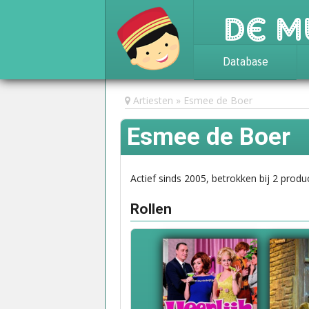
De M
Database
Achtergrond
Artiesten
Esmee de Boer
Awards
Esmee de Boer
Statistieken
Actief sinds 2005, betrokken bij 2 produc
Rollen