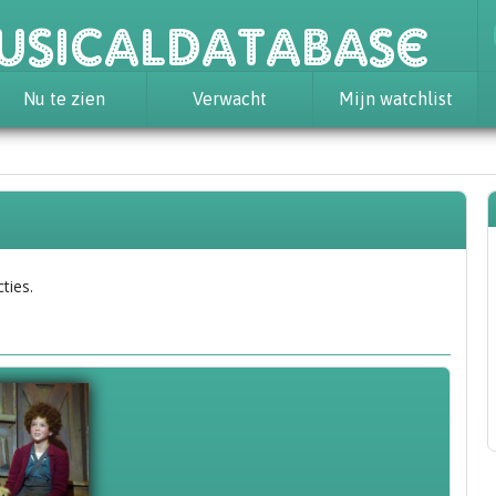
usicaldatabase
Nu te zien
Verwacht
Mijn watchlist
ties.