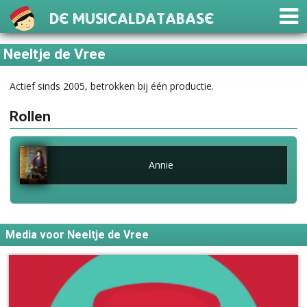
De Musicaldatabase
Neeltje de Vree
Actief sinds 2005, betrokken bij één productie.
Rollen
Annie
Media voor Neeltje de Vree